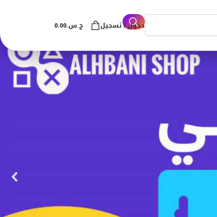
دخول / تسجيل
ج.س.
0.00