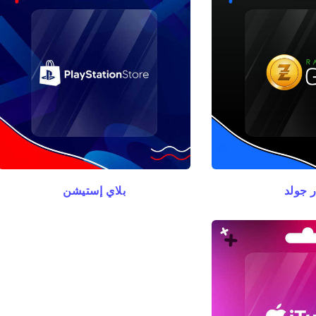
ر جولد
بلاي إستيشن