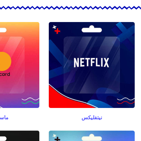
نيتفليكس
ماست