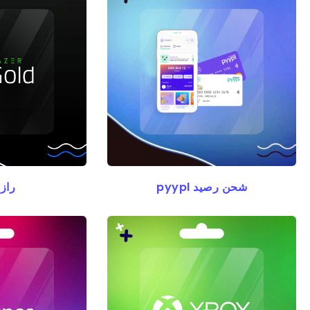
شحن رصيد pyypl
راز