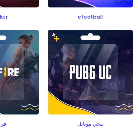
ker
efootball
ببجي موبايل
فري