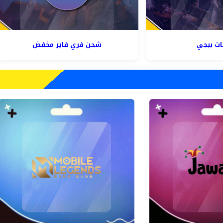
ات ببجي
شحن فري فاير مخفض