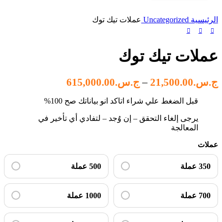
الرئيسية
Uncategorized
عملات تيك توك
عملات تيك توك
نطاق
ج.س.
21,500.00
–
ج.س.
615,000.00
السعر:
قبل الضغط علي شراء اتاكد انو بياناتك صح 100%
من
يرجى إلغاء التحقق – إن وُجد – لتفادي أي تأخير في
المعالجة
خلال
عملات
350 عملة
500 عملة
700 عملة
1000 عملة