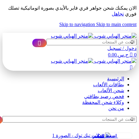
الان يمكنك شحن جواهر فري فاير بالأيدي بصورة اتوماتيكية تصلك
فوري
تجاهل
Skip to navigation
Skip to main content
ADD ANYTHING HERE OR JUST REMOVE IT…
دخول / تسجيل
0
ج.س.
0.00
0
الرئيسية
بطاقات الألعاب
شحن الألعاب
فحص رصيد بطاقتي
وكلاء شحن المحفظة
من نحن
اضغط للتكبير