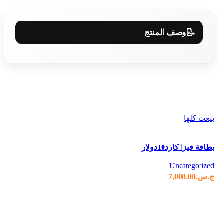
📝
وصف المنتج
منتجات ذات صلة
بيعت كلها
مقارنة
بطاقة فيزا كارد10دولار
عرض سريع
إضافة الى المفضلة
Uncategorized
ج.س.
7,000.00
قراءة المزيد