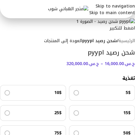
Skip to navigation
Skip to main content
اضغط للتكبير
الرئيسية
شحن رصيد pyypl
العودة إلى المنتجات
شحن رصيد pyypl
ج.س.
16,000.00
–
ج.س.
320,000.00
تغذية
10$
5$
25$
15$
75$
50$