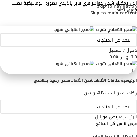
الان يمكنك شحن جواهر فري فاير بالأيدي بصورة اتوماتيكية تصلك
Skip to navigation
فوري
تجاهل
Skip to main content
ADD ANYTHING HERE OR JUST REMOVE IT…
دخول / تسجيل
0
ج.س.
0.00
0
الرئيسية
بطاقات الألعاب
شحن الألعاب
فحص رصيد بطاقتي
وكلاء شحن المحفظة
من نحن
الرئيسية
ببجي موبايل
عرض ⁦6⁩ من كل النتائج
إظهار الشريط الجانبي