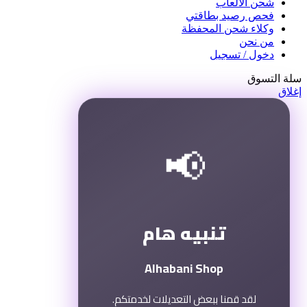
شحن الألعاب
فحص رصيد بطاقتي
وكلاء شحن المحفظة
من نحن
دخول / تسجيل
سلة التسوق
إغلاق
📢
تنبيه هام
Alhabani Shop
لقد قمنا ببعض التعديلات لخدمتكم.