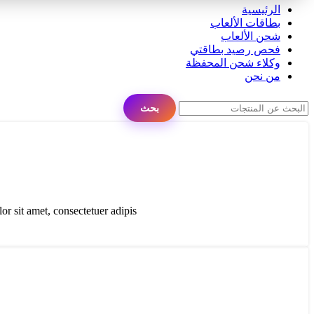
الرئيسية
بطاقات الألعاب
شحن الألعاب
فحص رصيد بطاقتي
وكلاء شحن المحفظة
من نحن
بحث
 sit amet, consectetuer adipis...