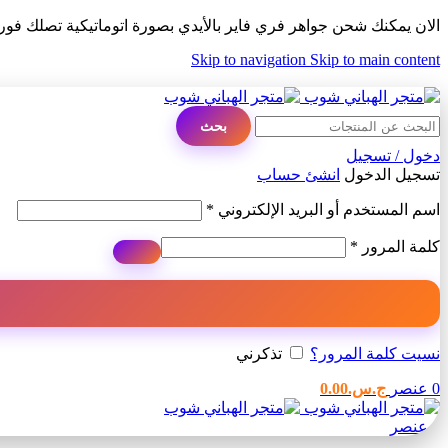
الان يمكنك شحن جواهر فري فاير بالأيدي بصورة اتوماتيكية تصلك فو
Skip to navigation
Skip to main content
ADD ANYTHING HERE OR JUST REMOVE IT…
بحث
دخول / تسجيل
تسجيل الدخول
انشئ حساب
مطلوبة
اسم المستخدم أو البريد الإلكتروني
*
مطلوبة
كلمة المرور
*
نسيت كلمة المرور؟
تذكرني
0
عنصر
ج.س.
0.00
0
عنصر