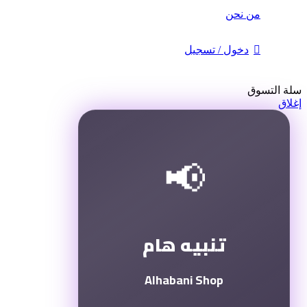
من نحن
دخول / تسجيل
سلة التسوق
إغلاق
📢
تنبيه هام
Alhabani Shop