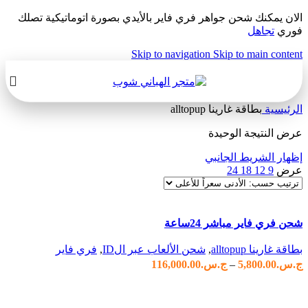
الان يمكنك شحن جواهر فري فاير بالأيدي بصورة اتوماتيكية تصلك
فوري
تجاهل
Skip to navigation
Skip to main content
الرئيسية
بطاقة غارينا alltopup
عرض النتيجة الوحيدة
إظهار الشريط الجانبي
عرض
9
12
18
24
مقارنة
شحن فري فاير مباشر 24ساعة
عرض سريع
إضافة الى المفضلة
بطاقة غارينا alltopup
,
شحن الألعاب عبر الID
,
فري فاير
نطاق
ج.س.
5,800.00
–
ج.س.
116,000.00
السعر:
تحديد أحد الخيارات
من