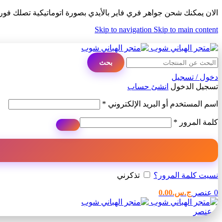
الان يمكنك شحن جواهر فري فاير بالأيدي بصورة اتوماتيكية تصلك فو
Skip to navigation
Skip to main content
ADD ANYTHING HERE OR JUST REMOVE IT…
بحث
دخول / تسجيل
تسجيل الدخول
انشئ حساب
مطلوبة
اسم المستخدم أو البريد الإلكتروني
*
مطلوبة
كلمة المرور
*
نسيت كلمة المرور؟
تذكرني
0
عنصر
ج.س.
0.00
0
عنصر