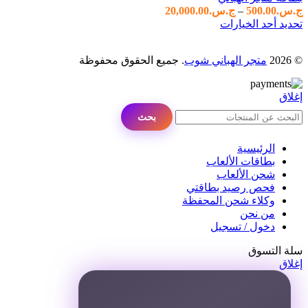
نطاق
ج.س.
500.00
–
ج.س.
20,000.00
هناك
السعر:
تحديد أحد الخيارات
العديد
من
من
© 2026
متجر الهباني شوب
. جميع الحقوق محفوظة
الأشكال
خلال
المختلفة
لهذا
إغلاق
المنتج.
يمكن
بحث
اختيار
الخيارات
الرئيسية
على
بطاقات الألعاب
صفحة
شحن الألعاب
المنتج
فحص رصيد بطاقتي
وكلاء شحن المحفظة
من نحن
دخول / تسجيل
سلة التسوق
إغلاق