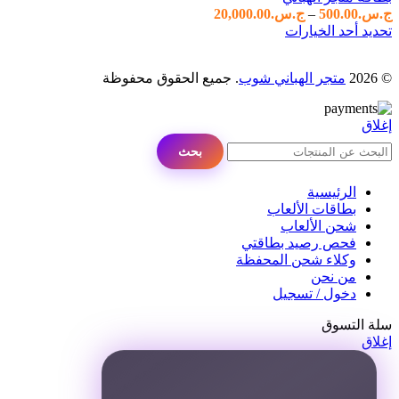
نطاق
ج.س.
500.00
–
ج.س.
20,000.00
هناك
السعر:
تحديد أحد الخيارات
العديد
من
من
© 2026
متجر الهباني شوب
. جميع الحقوق محفوظة
الأشكال
خلال
المختلفة
لهذا
إغلاق
المنتج.
يمكن
بحث
اختيار
الخيارات
الرئيسية
على
بطاقات الألعاب
صفحة
شحن الألعاب
المنتج
فحص رصيد بطاقتي
وكلاء شحن المحفظة
من نحن
دخول / تسجيل
سلة التسوق
إغلاق