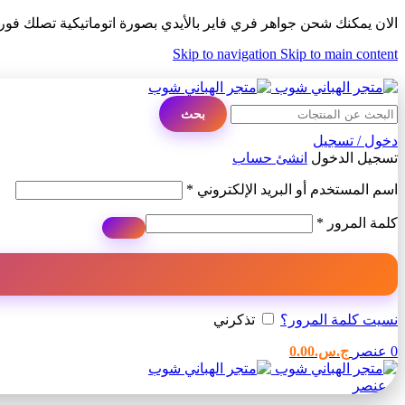
الان يمكنك شحن جواهر فري فاير بالأيدي بصورة اتوماتيكية تصلك فو
Skip to navigation
Skip to main content
ADD ANYTHING HERE OR JUST REMOVE IT…
بحث
دخول / تسجيل
تسجيل الدخول
انشئ حساب
مطلوبة
اسم المستخدم أو البريد الإلكتروني
*
مطلوبة
كلمة المرور
*
نسيت كلمة المرور؟
تذكرني
0
عنصر
ج.س.
0.00
0
عنصر