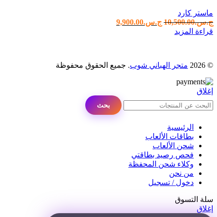
ماستر كارد
ج.س.
10,500.00
ج.س.
9,900.00
قراءة المزيد
© 2026
متجر الهباني شوب
. جميع الحقوق محفوظة
إغلاق
بحث
الرئيسية
بطاقات الألعاب
شحن الألعاب
فحص رصيد بطاقتي
وكلاء شحن المحفظة
من نحن
دخول / تسجيل
سلة التسوق
إغلاق