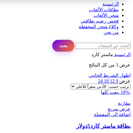
الرئيسية
بطاقات الألعاب
شحن الألعاب
فحص رصيد بطاقتي
وكلاء شحن المحفظة
من نحن
بحث
الرئيسية
ماستر كارد
عرض ⁦3⁩ من كل النتائج
إظهار الشريط الجانبي
عرض
9
12
18
24
-18%
بيعت كلها
مقارنة
عرض سريع
إضافة الى المفضلة
بطاقة ماستر كارد5دولار