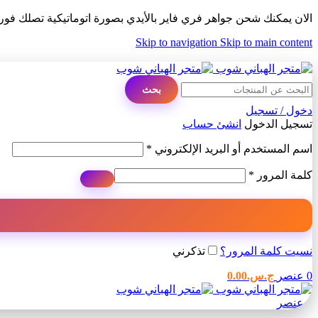
الان يمكنك شحن جواهر فري فاير بالأيدي بصورة اتوماتيكية تصلك فو
Skip to navigation
Skip to main content
ADD ANYTHING HERE OR JUST REMOVE IT…
بحث
دخول / تسجيل
تسجيل الدخول
انشئ حساب
اسم المستخدم أو البريد الإلكتروني
*
كلمة المرور
*
نسيت كلمة المرور؟
تذكرني
0
عنصر
ج.س.
0.00
0
عنصر